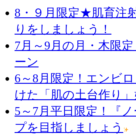
8・９月限定★肌育注
りをしましょう！
7月～9月の月・木限
ーン
6～8月限定！エンビ
けた「肌の土台作り」
5～7月平日限定！『
プを目指しましょう