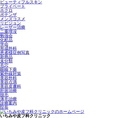
ビューティフルスキン
プライベート
ホクロ
ポテンザ
メンズコスメ
リビジョン
レーザー治療
二重埋没
勉強会
化粧品
学会
形成外科
患者様症例写真
新商品
未分類
毛穴
眼瞼下垂
紫外線対策
美容外科
美容点滴
美容皮膚科
肝斑治療
脱毛
薄毛治療
診療案内
院長
いちみや皮フ科クリニック