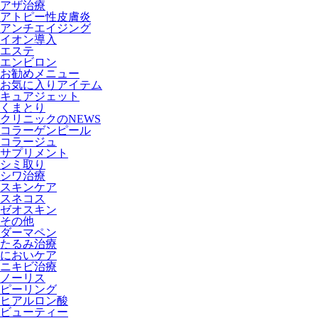
アザ治療
アトピー性皮膚炎
アンチエイジング
イオン導入
エステ
エンビロン
お勧めメニュー
お気に入りアイテム
キュアジェット
くまとり
クリニックのNEWS
コラーゲンピール
コラージュ
サプリメント
シミ取り
シワ治療
スキンケア
スネコス
ゼオスキン
その他
ダーマペン
たるみ治療
においケア
ニキビ治療
ノーリス
ピーリング
ヒアルロン酸
ビューティー