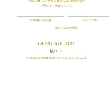
〒870-0841 大分県大分市六坊北町5番42号
上野メディカルタウン内
駐車場27台完備
バリアフリー
杵築いちみや医院
tel.097-576-9127
© ICHIMIYA DERMATOLOGY CLINIC, All Rights Reserved.