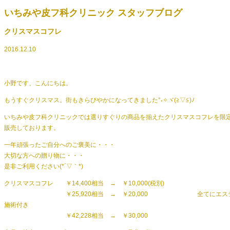
いちみや皮フ科クリニック スタッフブログ
クリスマスコフレ
2016.12.10
小野です、こんにちは。
もうすぐクリスマス。街もきらびやかになってきました°˖✧ヾ(≧▽≦)ﾉ
いちみや皮フ科クリニックでは選りすぐりの商品を揃えたクリスマスコフレを限
販売しております。
一年頑張ったご自分へのご褒美に・・・
大切な方への贈り物に・・・
是非ご利用ください(*´▽｀*)
クリスマスコフレ ￥14,400相当 → ￥10,000(税別)
￥25,920相当 → ￥20,000 全てにエス
施術付き
￥42,228相当 → ￥30,000