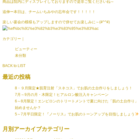
商品は院内にディスプレイしておりますので是非ご覧くださいね～
追伸ー本日は、チームいちみやの忘年会です！！！！！
楽しい宴会の模様もアップしますので併せてお楽しみに～(#^^#)
カテゴリー｜
ビューティー
未分類
BACK to LIST
最近の投稿
8・９月限定★肌育注射「スネコス」でお肌の土台作りをしましょう！
7月～9月の月・木限定！ヒアルロン酸注入キャンペーン
6～8月限定！エンビロンのトリートメントで夏に向けた「肌の土台作り」
始めませんか？
5～7月平日限定！『ノーリス』でお肌のトーンアップを目指しましょう
月別アーカイブ
カテゴリー