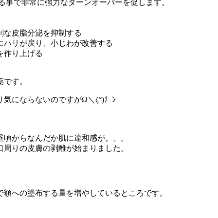
ける事で非常に強力なターンオーバーを促します。
剰な皮脂分泌を抑制する
にハリが戻り、小じわが改善する
を作り上げる
薬です。
にならないのですがΩ＼ζ°)ﾁｰﾝ
。
昼頃からなんだか肌に違和感が。。。
口周りの皮膚の剥離が始まりました。
で額への塗布する量を増やしているところです。