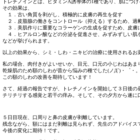
トレチノインとは、ビタミンA誘導体の1種であり、肌につ
その効果は、
１．古い角質を剥がし、積極的に皮膚の再生を促す
２．皮脂腺の働きをコントロール（抑える）するため、過
３．美肌作りに重要なコラーゲンの生成を促すため、皮膚
４．ヒアルロン酸などの分泌を促進させ、みずみずしい肌
などが挙げられます。
以上の効果から、シミ・しわ・ニキビの治療に使用されるお
私の場合、肉付きがよいせいか、目元、口元の小じわはあまり気
乾燥肌のため額のしわが昔から悩みの種でした(ノД`)・゜・
この額のしわの改善を期待しています！
さて、経過の報告ですが、トレチノインを開始して３日後の
チリチリする感覚と若干の痒み。そして、その夕方から遂に
５日目現在、口周りと鼻の皮膚が剥離しています。
残念ながら、額にはまだ剥離は見られず、先生のアドバイス
今後の変化に期待！です。