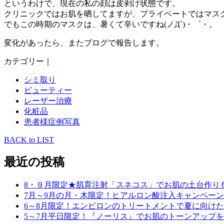
というわけで、現在の私の顔は皮剥け状態です。
クリニックではお肌を晒してますが、プライベートではマス
でもこの時期のマスクは、暑くて辛いですね(ノД`)・゜・。
変化があったら、またブログで報告します。
カテゴリー｜
シミ取り
ビューティー
レーザー治療
化粧品
患者様症例写真
BACK to LIST
最近の投稿
8・９月限定★肌育注射「スネコス」でお肌の土台作り
7月～9月の月・木限定！ヒアルロン酸注入キャンペーン
6～8月限定！エンビロンのトリートメントで夏に向け
5～7月平日限定！『ノーリス』でお肌のトーンアップ