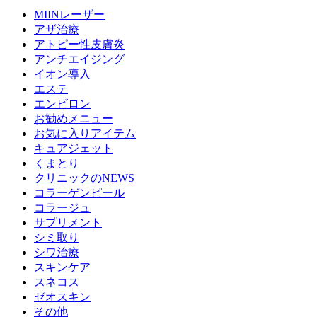
MIINレーザー
アザ治療
アトピー性皮膚炎
アンチエイジング
イオン導入
エステ
エンビロン
お勧めメニュー
お気に入りアイテム
キュアジェット
くまとり
クリニックのNEWS
コラーゲンピール
コラージュ
サプリメント
シミ取り
シワ治療
スキンケア
スネコス
ゼオスキン
その他