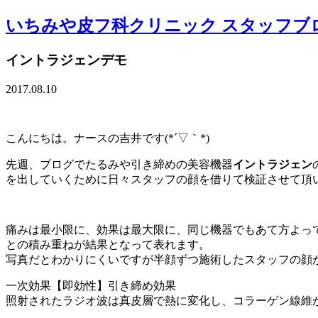
いちみや皮フ科クリニック スタッフブ
イントラジェンデモ
2017.08.10
こんにちは。ナースの吉井です(*´▽｀*)
先週、ブログでたるみや引き締めの美容機器
イントラジェン
を出していくために日々スタッフの顔を借りて検証させて頂
痛みは最小限に、効果は最大限に、同じ機器でもあて方よっ
との積み重ねが結果となって表れます。
写真だとわかりにくいですが半顔ずつ施術したスタッフの顔
一次効果【即効性】引き締め効果
照射されたラジオ波は真皮層で熱に変化し、コラーゲン線維