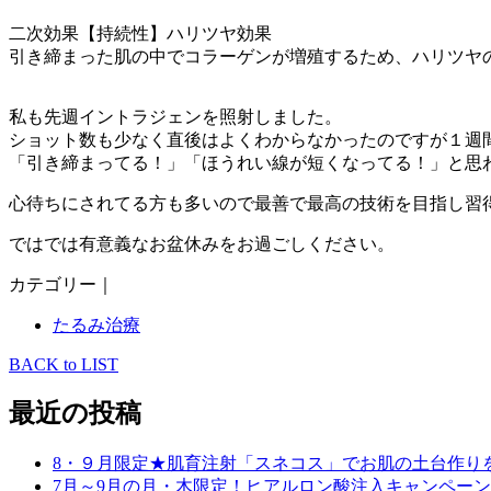
二次効果【持続性】ハリツヤ効果
引き締まった肌の中でコラーゲンが増殖するため、ハリツヤ
私も先週イントラジェンを照射しました。
ショット数も少なく直後はよくわからなかったのですが１週
「引き締まってる！」「ほうれい線が短くなってる！」と思
心待ちにされてる方も多いので最善で最高の技術を目指し習
ではでは有意義なお盆休みをお過ごしください。
カテゴリー｜
たるみ治療
BACK to LIST
最近の投稿
8・９月限定★肌育注射「スネコス」でお肌の土台作り
7月～9月の月・木限定！ヒアルロン酸注入キャンペーン