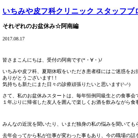
いちみや皮フ科クリニック スタッフブ
それぞれのお盆休み☆阿南編
2017.08.17
皆さまこんにちは、受付の阿南です(*・∀・)ﾉ
いちみや皮フ科、夏期休暇をいただき患者様にはご迷惑をお掛
ありがとうございます!！
気持ちも新たにまた日々の診療頑張りたいと思います(^-^)
さて、私のお盆休みスタートは、毎年恒例同級生との食事会
１年ぶりに帰省した友人を囲んで楽しくお酒を飲みながら食
みんなの近況を聞いたり、いまだ独身の私の悩みを聞いてもら
去年会ってから私が仕事が変わった事もあり、今の職場の話を