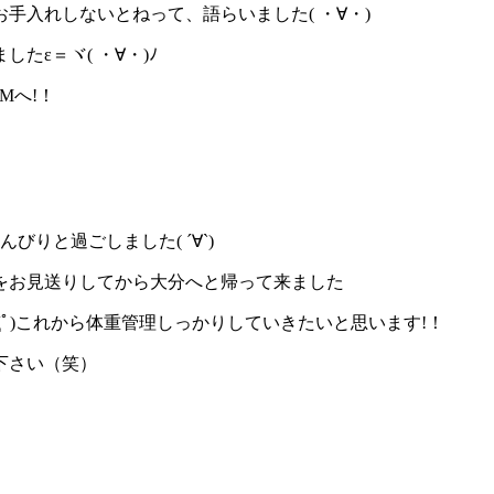
手入れしないとねって、語らいました( ・∀・)
ε＝ヾ( ・∀・)ﾉ
Mへ!！
りと過ごしました( ´∀`)
をお見送りしてから大分へと帰って来ました
Дﾟ)これから体重管理しっかりしていきたいと思います!！
下さい（笑）