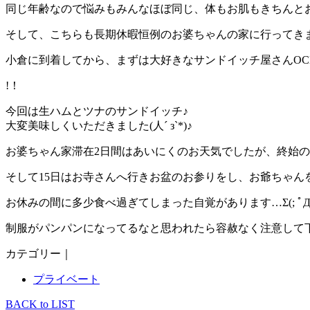
同じ年齢なので悩みもみんなほぼ同じ、体もお肌もきちんとお
そして、こちらも長期休暇恒例のお婆ちゃんの家に行ってきました
小倉に到着してから、まずは大好きなサンドイッチ屋さんOC
!！
今回は生ハムとツナのサンドイッチ♪
大変美味しくいただきました(人´ з`*)♪
お婆ちゃん家滞在2日間はあいにくのお天気でしたが、終始のんび
そして15日はお寺さんへ行きお盆のお参りをし、お爺ちゃん
お休みの間に多少食べ過ぎてしまった自覚があります…Σ(; ﾟ
制服がパンパンになってるなと思われたら容赦なく注意して
カテゴリー｜
プライベート
BACK to LIST