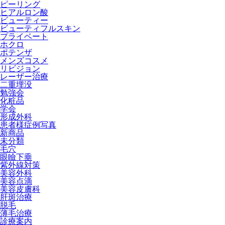
ピーリング
ヒアルロン酸
ビューティー
ビューティフルスキン
プライベート
ホクロ
ポテンザ
メンズコスメ
リビジョン
レーザー治療
二重埋没
勉強会
化粧品
学会
形成外科
患者様症例写真
新商品
未分類
毛穴
眼瞼下垂
紫外線対策
美容外科
美容点滴
美容皮膚科
肝斑治療
脱毛
薄毛治療
診療案内