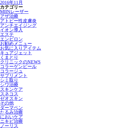
2016年11月
カテゴリー
MIINレーザー
アザ治療
アトピー性皮膚炎
アンチエイジング
イオン導入
エステ
エンビロン
お勧めメニュー
お気に入りアイテム
キュアジェット
くまとり
クリニックのNEWS
コラーゲンピール
コラージュ
サプリメント
シミ取り
シワ治療
スキンケア
スネコス
ゼオスキン
その他
ダーマペン
たるみ治療
においケア
ニキビ治療
ノーリス