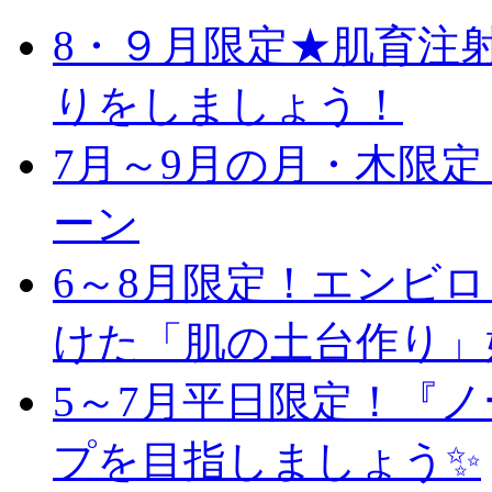
8・９月限定★肌育注
りをしましょう！
7月～9月の月・木限
ーン
6～8月限定！エンビ
けた「肌の土台作り」
5～7月平日限定！『
プを目指しましょう✨