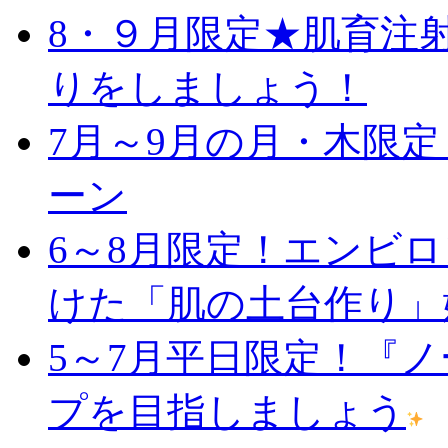
8・９月限定★肌育注
りをしましょう！
7月～9月の月・木限
ーン
6～8月限定！エンビ
けた「肌の土台作り」
5～7月平日限定！『
プを目指しましょう