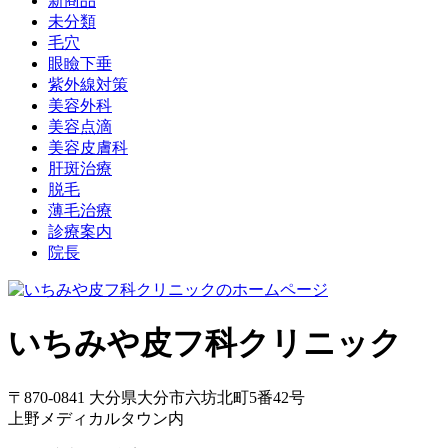
新商品
未分類
毛穴
眼瞼下垂
紫外線対策
美容外科
美容点滴
美容皮膚科
肝斑治療
脱毛
薄毛治療
診療案内
院長
いちみや皮フ科クリニック
〒870-0841 大分県大分市六坊北町5番42号
上野メディカルタウン内