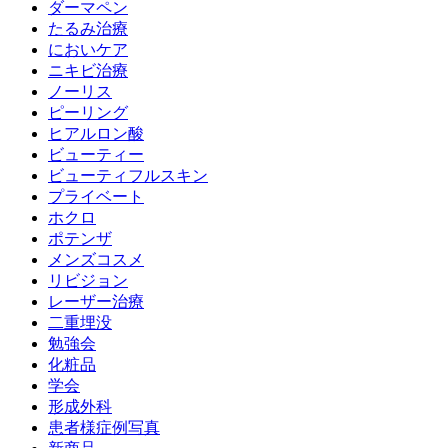
ダーマペン
たるみ治療
においケア
ニキビ治療
ノーリス
ピーリング
ヒアルロン酸
ビューティー
ビューティフルスキン
プライベート
ホクロ
ポテンザ
メンズコスメ
リビジョン
レーザー治療
二重埋没
勉強会
化粧品
学会
形成外科
患者様症例写真