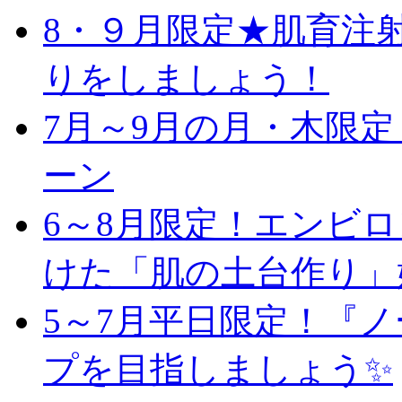
8・９月限定★肌育注
りをしましょう！
7月～9月の月・木限
ーン
6～8月限定！エンビ
けた「肌の土台作り」
5～7月平日限定！『
プを目指しましょう✨