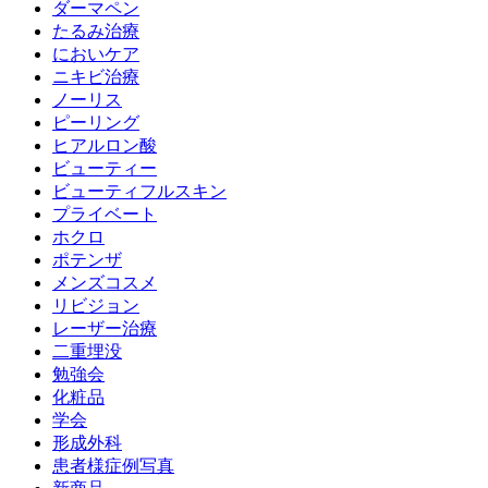
ダーマペン
たるみ治療
においケア
ニキビ治療
ノーリス
ピーリング
ヒアルロン酸
ビューティー
ビューティフルスキン
プライベート
ホクロ
ポテンザ
メンズコスメ
リビジョン
レーザー治療
二重埋没
勉強会
化粧品
学会
形成外科
患者様症例写真