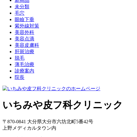
新商品
未分類
毛穴
眼瞼下垂
紫外線対策
美容外科
美容点滴
美容皮膚科
肝斑治療
脱毛
薄毛治療
診療案内
院長
いちみや皮フ科クリニック
〒870-0841 大分県大分市六坊北町5番42号
上野メディカルタウン内