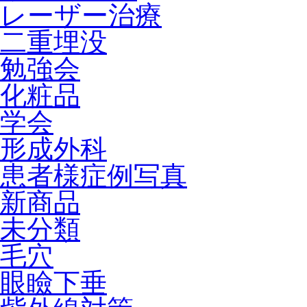
レーザー治療
二重埋没
勉強会
化粧品
学会
形成外科
患者様症例写真
新商品
未分類
毛穴
眼瞼下垂