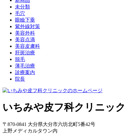
新商品
未分類
毛穴
眼瞼下垂
紫外線対策
美容外科
美容点滴
美容皮膚科
肝斑治療
脱毛
薄毛治療
診療案内
院長
いちみや皮フ科クリニック
〒870-0841 大分県大分市六坊北町5番42号
上野メディカルタウン内