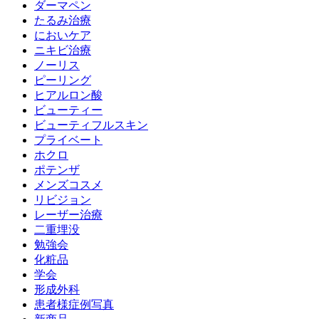
ダーマペン
たるみ治療
においケア
ニキビ治療
ノーリス
ピーリング
ヒアルロン酸
ビューティー
ビューティフルスキン
プライベート
ホクロ
ポテンザ
メンズコスメ
リビジョン
レーザー治療
二重埋没
勉強会
化粧品
学会
形成外科
患者様症例写真