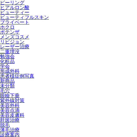
ピーリング
ヒアルロン酸
ビューティー
ビューティフルスキン
プライベート
ホクロ
ポテンザ
メンズコスメ
リビジョン
レーザー治療
二重埋没
勉強会
化粧品
学会
形成外科
患者様症例写真
新商品
未分類
毛穴
眼瞼下垂
紫外線対策
美容外科
美容点滴
美容皮膚科
肝斑治療
脱毛
薄毛治療
診療案内