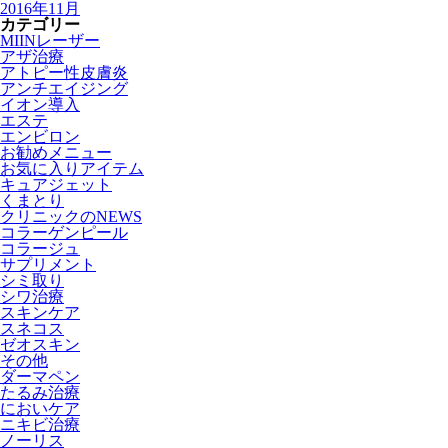
2016年11月
カテゴリー
MIINレーザー
アザ治療
アトピー性皮膚炎
アンチエイジング
イオン導入
エステ
エンビロン
お勧めメニュー
お気に入りアイテム
キュアジェット
くまとり
クリニックのNEWS
コラーゲンピール
コラージュ
サプリメント
シミ取り
シワ治療
スキンケア
スネコス
ゼオスキン
その他
ダーマペン
たるみ治療
においケア
ニキビ治療
ノーリス