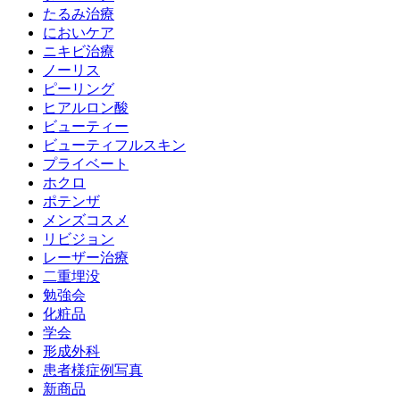
たるみ治療
においケア
ニキビ治療
ノーリス
ピーリング
ヒアルロン酸
ビューティー
ビューティフルスキン
プライベート
ホクロ
ポテンザ
メンズコスメ
リビジョン
レーザー治療
二重埋没
勉強会
化粧品
学会
形成外科
患者様症例写真
新商品