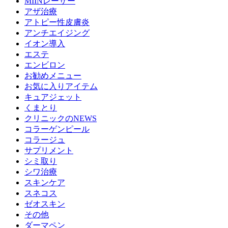
MIINレーザー
アザ治療
アトピー性皮膚炎
アンチエイジング
イオン導入
エステ
エンビロン
お勧めメニュー
お気に入りアイテム
キュアジェット
くまとり
クリニックのNEWS
コラーゲンピール
コラージュ
サプリメント
シミ取り
シワ治療
スキンケア
スネコス
ゼオスキン
その他
ダーマペン