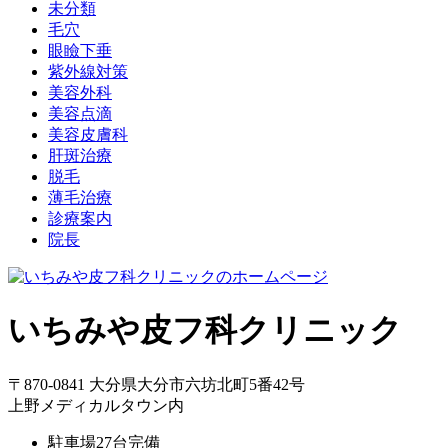
未分類
毛穴
眼瞼下垂
紫外線対策
美容外科
美容点滴
美容皮膚科
肝斑治療
脱毛
薄毛治療
診療案内
院長
いちみや皮フ科クリニック
〒870-0841 大分県大分市六坊北町5番42号
上野メディカルタウン内
駐車場27台完備