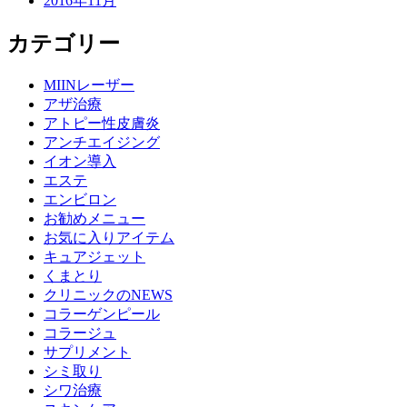
2016年11月
カテゴリー
MIINレーザー
アザ治療
アトピー性皮膚炎
アンチエイジング
イオン導入
エステ
エンビロン
お勧めメニュー
お気に入りアイテム
キュアジェット
くまとり
クリニックのNEWS
コラーゲンピール
コラージュ
サプリメント
シミ取り
シワ治療