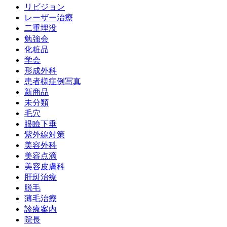
リビジョン
レーザー治療
二重埋没
勉強会
化粧品
学会
形成外科
患者様症例写真
新商品
未分類
毛穴
眼瞼下垂
紫外線対策
美容外科
美容点滴
美容皮膚科
肝斑治療
脱毛
薄毛治療
診療案内
院長