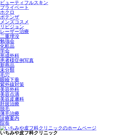
ビューティフルスキン
プライベート
ホクロ
ポテンザ
メンズコスメ
リビジョン
レーザー治療
二重埋没
勉強会
化粧品
学会
形成外科
患者様症例写真
新商品
未分類
毛穴
眼瞼下垂
紫外線対策
美容外科
美容点滴
美容皮膚科
肝斑治療
脱毛
薄毛治療
診療案内
院長
いちみや皮フ科クリニック