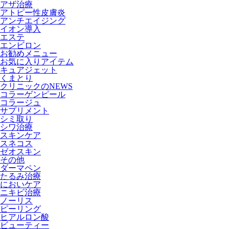
アザ治療
アトピー性皮膚炎
アンチエイジング
イオン導入
エステ
エンビロン
お勧めメニュー
お気に入りアイテム
キュアジェット
くまとり
クリニックのNEWS
コラーゲンピール
コラージュ
サプリメント
シミ取り
シワ治療
スキンケア
スネコス
ゼオスキン
その他
ダーマペン
たるみ治療
においケア
ニキビ治療
ノーリス
ピーリング
ヒアルロン酸
ビューティー