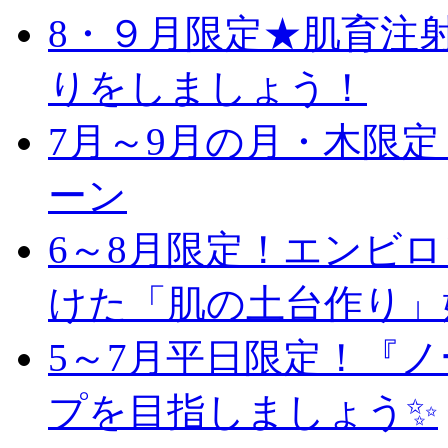
8・９月限定★肌育注
りをしましょう！
7月～9月の月・木限
ーン
6～8月限定！エンビ
けた「肌の土台作り」
5～7月平日限定！『
プを目指しましょう✨