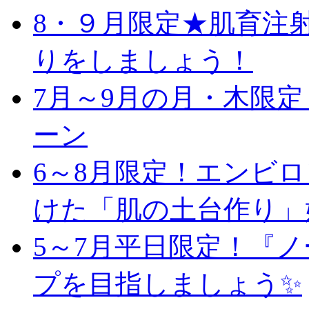
8・９月限定★肌育注
りをしましょう！
7月～9月の月・木限
ーン
6～8月限定！エンビ
けた「肌の土台作り」
5～7月平日限定！『
プを目指しましょう✨