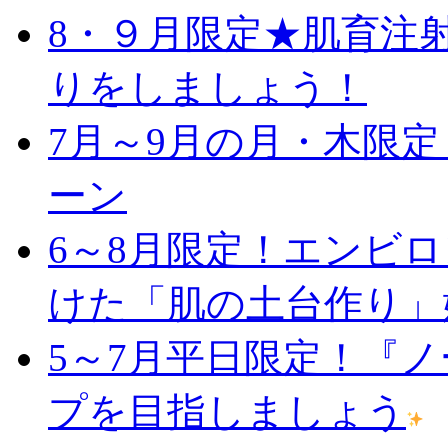
8・９月限定★肌育注
りをしましょう！
7月～9月の月・木限
ーン
6～8月限定！エンビ
けた「肌の土台作り」
5～7月平日限定！『
プを目指しましょう