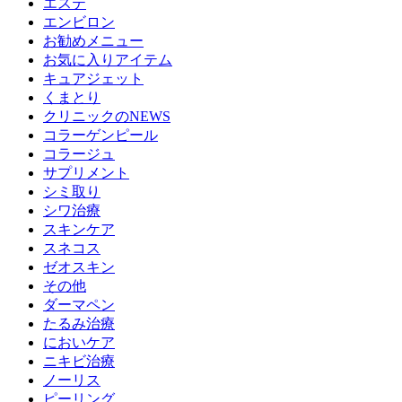
エステ
エンビロン
お勧めメニュー
お気に入りアイテム
キュアジェット
くまとり
クリニックのNEWS
コラーゲンピール
コラージュ
サプリメント
シミ取り
シワ治療
スキンケア
スネコス
ゼオスキン
その他
ダーマペン
たるみ治療
においケア
ニキビ治療
ノーリス
ピーリング