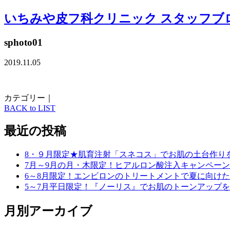
いちみや皮フ科クリニック スタッフブ
sphoto01
2019.11.05
カテゴリー｜
BACK to LIST
最近の投稿
8・９月限定★肌育注射「スネコス」でお肌の土台作り
7月～9月の月・木限定！ヒアルロン酸注入キャンペーン
6～8月限定！エンビロンのトリートメントで夏に向け
5～7月平日限定！『ノーリス』でお肌のトーンアップ
月別アーカイブ