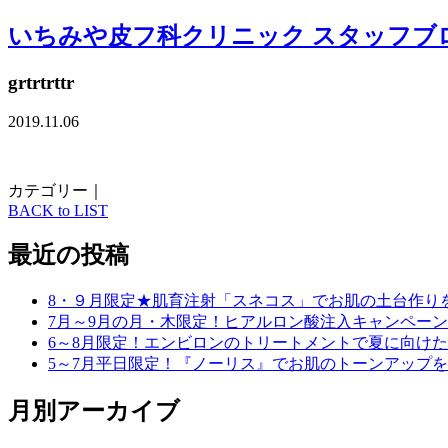
いちみや皮フ科クリニック スタッフブ
grtrtrttr
2019.11.06
カテゴリー｜
BACK to LIST
最近の投稿
8・９月限定★肌育注射「スネコス」でお肌の土台作り
7月～9月の月・木限定！ヒアルロン酸注入キャンペーン
6～8月限定！エンビロンのトリートメントで夏に向け
5～7月平日限定！『ノーリス』でお肌のトーンアップ
月別アーカイブ