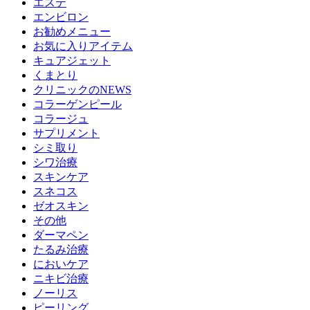
エステ
エンビロン
お勧めメニュー
お気に入りアイテム
キュアジェット
くまとり
クリニックのNEWS
コラーゲンピール
コラージュ
サプリメント
シミ取り
シワ治療
スキンケア
スネコス
ゼオスキン
その他
ダーマペン
たるみ治療
においケア
ニキビ治療
ノーリス
ピーリング