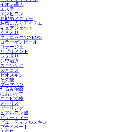
イオン導入
エステ
エンビロン
お勧めメニュー
お気に入りアイテム
キュアジェット
くまとり
クリニックのNEWS
コラーゲンピール
コラージュ
サプリメント
シミ取り
シワ治療
スキンケア
スネコス
ゼオスキン
その他
ダーマペン
たるみ治療
においケア
ニキビ治療
ノーリス
ピーリング
ヒアルロン酸
ビューティー
ビューティフルスキン
プライベート
ホクロ