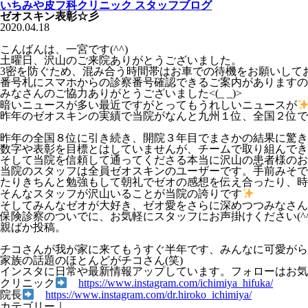
いちみや皮フ科クリニック スタッフブログ
ゼオスキン表彰☆彡
2020.04.18
こんばんは、一宮です(^^)
土曜日、沢山のご来院ありがとうございました。
3密を防ぐため、混み合う時間帯はお車での待機をお願いして
番号札にスマホからの診察番号確認できるご案内がありますの
みなさんのご協力ありがとうございました<(_ _)>
暗いニュースが多い最近ですがとってもうれしいニュースが
昨年のゼオスキンの実績で当院がなんと九州１位、全国２位で
昨年の全国８位に引き続き、開院３年目でまさかの結果に驚き
数字や表彰を目標とはしていませんが、チームで取り組んでき
そして当院を信頼して通ってくださる本当に沢山の患者様のおかげ
当院のスタッフは全員ゼオスキンのユーザーです。手前みそで
たりきちんと勉強もして朝礼でゼオの感想を伝え合ったり、時
そんなスタッフが沢山いることが当院の誇りです
そしてみんなゼオが大好き、ゼオ愛をさらに深めつつみなさん
保険診察のついでに、お気軽にスタッフにお声掛けください(^
親ばか投稿。
チコさんが我が家に来てもうすぐ半年です、みんなに可愛がら
家族の話題のほとんどがチコさん(笑)
インスタに日常や最新情報アップしています。フォローはお気軽
クリニック
https://www.instagram.com/ichimiya_hifuka/
院長
https://www.instagram.com/dr.hiroko_ichimiya/
カテゴリー｜