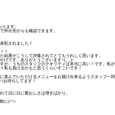
おります。
で外出先からも確認できます。
表彰されました！
！！
た結果がこうして評価されてとてもうれしく思います。
です、ありがとうございます<(_ _)>
すが、うちのスタッフのクオリティは本当に高い！です。私が
々私も負けるかもと思うくらいすごいです！
に喜んでいただけるメニューをお届け出来るようスタッフ一同
^♪お待ちしてます！
れて日に日に愛おしさは増すばかり。
に(^^♪