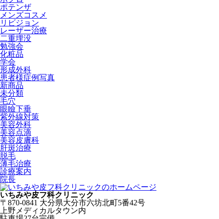
ポテンザ
メンズコスメ
リビジョン
レーザー治療
二重埋没
勉強会
化粧品
学会
形成外科
患者様症例写真
新商品
未分類
毛穴
眼瞼下垂
紫外線対策
美容外科
美容点滴
美容皮膚科
肝斑治療
脱毛
薄毛治療
診療案内
院長
いちみや皮フ科クリニック
〒870-0841 大分県大分市六坊北町5番42号
上野メディカルタウン内
駐車場27台完備