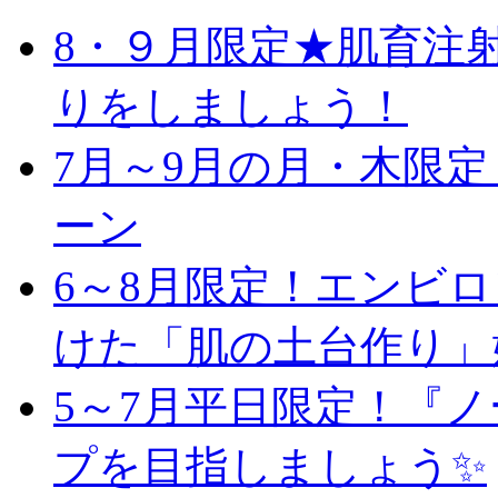
8・９月限定★肌育注
りをしましょう！
7月～9月の月・木限
ーン
6～8月限定！エンビ
けた「肌の土台作り」
5～7月平日限定！『
プを目指しましょう✨