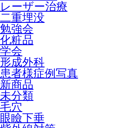
レーザー治療
二重埋没
勉強会
化粧品
学会
形成外科
患者様症例写真
新商品
未分類
毛穴
眼瞼下垂