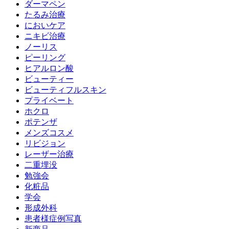
ダーマペン
たるみ治療
においケア
ニキビ治療
ノーリス
ピーリング
ヒアルロン酸
ビューティー
ビューティフルスキン
プライベート
ホクロ
ポテンザ
メンズコスメ
リビジョン
レーザー治療
二重埋没
勉強会
化粧品
学会
形成外科
患者様症例写真