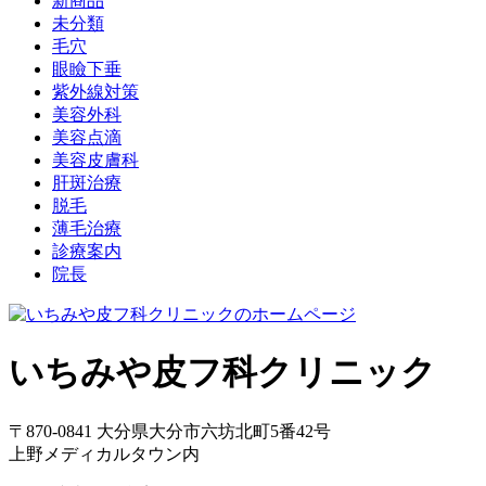
新商品
未分類
毛穴
眼瞼下垂
紫外線対策
美容外科
美容点滴
美容皮膚科
肝斑治療
脱毛
薄毛治療
診療案内
院長
いちみや皮フ科クリニック
〒870-0841 大分県大分市六坊北町5番42号
上野メディカルタウン内