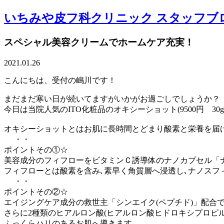
いちみや皮フ科クリニック スタッフブ
スペシャル美容クリームでホームケア充実！
2021.01.26
こんにちは、受付の嶋川です！
まだまだ寒い日が続いてますがいかがお過ごしでしょうか？
今日は当院人気のITO化粧品のオキシーショット(9500円 30
オキシーショットとはお肌に長時間とどまり酸素と栄養を届
・・
ポイントその①☆
美容成分のフィフローをビタミンＣ誘導体のナノカプセル「ナ
・・
ポイントその②☆
エイジングケア成分の救世主「シンエイク(ペプチド)」配合
さらに2種類のヒアルロン酸(ヒアルロン酸ヒドロキシプロピ
ふっくらハリのあるお肌へ導きます。