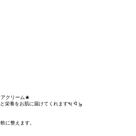
ケアクリーム★
フィフローとは酸素を含み､素早く角質層へ浸透し､ナノスフィアがお肌に長時間滞在とどまり､年齢と共に不足していく酸素と栄養をお肌に届けてくれます٩( ᐛ )و
柔軟に整えます。