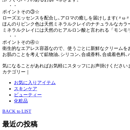
・・
ポイントその③☆
ローズエッセンスを配合し､アロマの癒しを届けします(〃ω〃
ほんのりピンク色は天然ミネラルクレイのナチュラルなカラ
ミネラルクレイには天然のヒアルロン酸と言われる「モンモ
・・
ポイントその④☆
衛生的なエアレス容器なので、使うごとに新鮮なクリームを
お肌のことを考えて鉱物油､シリコン､合成香料､合成着色料､
気になることがあればお気軽にスタッフにお声掛けください
カテゴリー｜
お気に入りアイテム
スキンケア
ビューティー
化粧品
BACK to LIST
最近の投稿