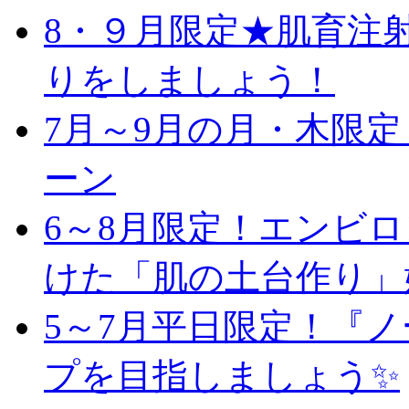
8・９月限定★肌育注
りをしましょう！
7月～9月の月・木限
ーン
6～8月限定！エンビ
けた「肌の土台作り」
5～7月平日限定！『
プを目指しましょう✨