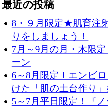
最近の投稿
8・９月限定★肌育注
りをしましょう！
7月～9月の月・木限
ーン
6～8月限定！エンビ
けた「肌の土台作り」
5～7月平日限定！『