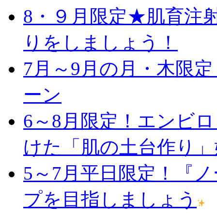
8・９月限定★肌育注
りをしましょう！
7月～9月の月・木限
ーン
6～8月限定！エンビ
けた「肌の土台作り」
5～7月平日限定！『
プを目指しましょう