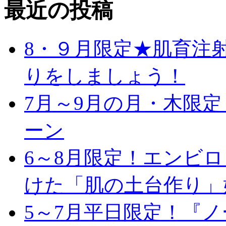
最近の投稿
8・９月限定★肌育注
りをしましょう！
7月～9月の月・木限
ーン
6～8月限定！エンビ
けた「肌の土台作り」
5～7月平日限定！『