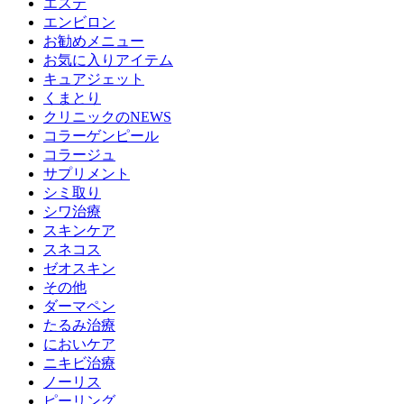
エステ
エンビロン
お勧めメニュー
お気に入りアイテム
キュアジェット
くまとり
クリニックのNEWS
コラーゲンピール
コラージュ
サプリメント
シミ取り
シワ治療
スキンケア
スネコス
ゼオスキン
その他
ダーマペン
たるみ治療
においケア
ニキビ治療
ノーリス
ピーリング