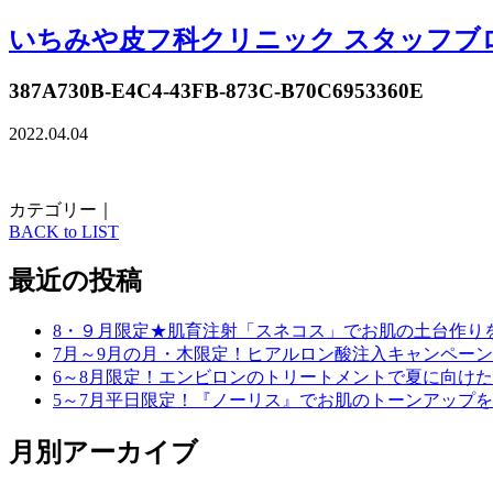
いちみや皮フ科クリニック スタッフブ
387A730B-E4C4-43FB-873C-B70C6953360E
2022.04.04
カテゴリー｜
BACK to LIST
最近の投稿
8・９月限定★肌育注射「スネコス」でお肌の土台作り
7月～9月の月・木限定！ヒアルロン酸注入キャンペーン
6～8月限定！エンビロンのトリートメントで夏に向け
5～7月平日限定！『ノーリス』でお肌のトーンアップ
月別アーカイブ