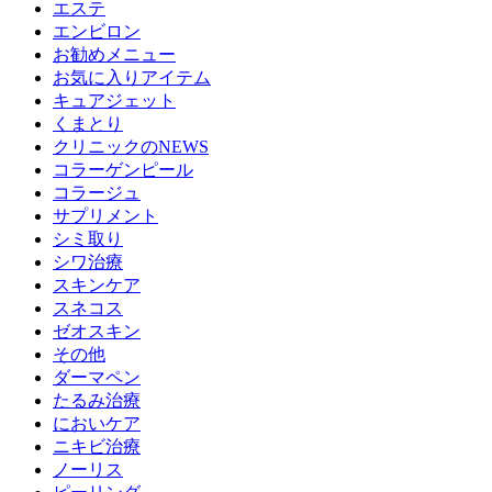
エステ
エンビロン
お勧めメニュー
お気に入りアイテム
キュアジェット
くまとり
クリニックのNEWS
コラーゲンピール
コラージュ
サプリメント
シミ取り
シワ治療
スキンケア
スネコス
ゼオスキン
その他
ダーマペン
たるみ治療
においケア
ニキビ治療
ノーリス