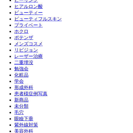
ピーリング
ヒアルロン酸
ビューティー
ビューティフルスキン
プライベート
ホクロ
ポテンザ
メンズコスメ
リビジョン
レーザー治療
二重埋没
勉強会
化粧品
学会
形成外科
患者様症例写真
新商品
未分類
毛穴
眼瞼下垂
紫外線対策
美容外科