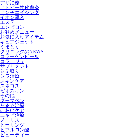
アザ治療
アトピー性皮膚炎
アンチエイジング
イオン導入
エステ
エンビロン
お勧めメニュー
お気に入りアイテム
キュアジェット
くまとり
クリニックのNEWS
コラーゲンピール
コラージュ
サプリメント
シミ取り
シワ治療
スキンケア
スネコス
ゼオスキン
その他
ダーマペン
たるみ治療
においケア
ニキビ治療
ノーリス
ピーリング
ヒアルロン酸
ビューティー