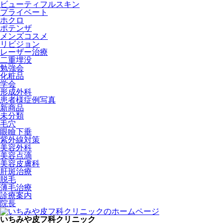
ビューティフルスキン
プライベート
ホクロ
ポテンザ
メンズコスメ
リビジョン
レーザー治療
二重埋没
勉強会
化粧品
学会
形成外科
患者様症例写真
新商品
未分類
毛穴
眼瞼下垂
紫外線対策
美容外科
美容点滴
美容皮膚科
肝斑治療
脱毛
薄毛治療
診療案内
院長
いちみや皮フ科クリニック