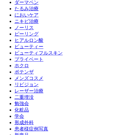
ダーマペン
たるみ治療
においケア
ニキビ治療
ノーリス
ピーリング
ヒアルロン酸
ビューティー
ビューティフルスキン
プライベート
ホクロ
ポテンザ
メンズコスメ
リビジョン
レーザー治療
二重埋没
勉強会
化粧品
学会
形成外科
患者様症例写真