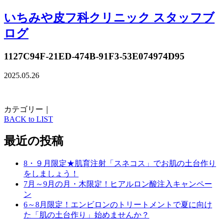
いちみや皮フ科クリニック スタッフブ
ログ
1127C94F-21ED-474B-91F3-53E074974D95
2025.05.26
カテゴリー｜
BACK to LIST
最近の投稿
8・９月限定★肌育注射「スネコス」でお肌の土台作り
をしましょう！
7月～9月の月・木限定！ヒアルロン酸注入キャンペー
ン
6～8月限定！エンビロンのトリートメントで夏に向け
た「肌の土台作り」始めませんか？