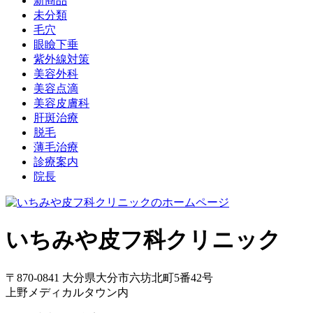
新商品
未分類
毛穴
眼瞼下垂
紫外線対策
美容外科
美容点滴
美容皮膚科
肝斑治療
脱毛
薄毛治療
診療案内
院長
いちみや皮フ科クリニック
〒870-0841 大分県大分市六坊北町5番42号
上野メディカルタウン内