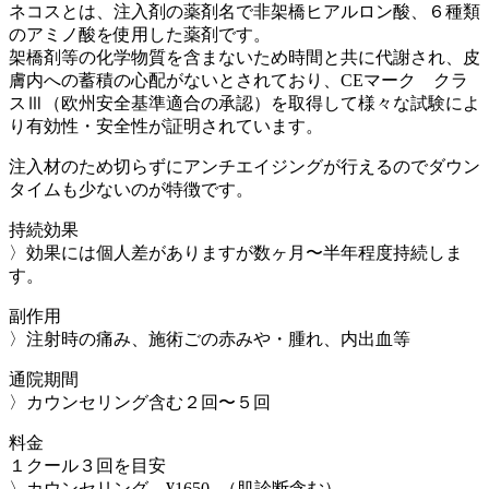
ネコスとは、注入剤の薬剤名で非架橋ヒアルロン酸、６種類
のアミノ酸を使用した薬剤です。
架橋剤等の化学物質を含まないため時間と共に代謝され、皮
膚内への蓄積の心配がないとされており、CEマーク クラ
スⅢ（欧州安全基準適合の承認）を取得して様々な試験によ
り有効性・安全性が証明されています。
注入材のため切らずにアンチエイジングが行えるのでダウン
タイムも少ないのが特徴です。
持続効果
〉効果には個人差がありますが数ヶ月〜半年程度持続しま
す。
副作用
〉注射時の痛み、施術ごの赤みや・腫れ、内出血等
通院期間
〉カウンセリング含む２回〜５回
料金
１クール３回を目安
〉カウンセリング ¥1650- （肌診断含む）