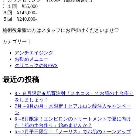
〉１回 ¥55,000-
３回 ¥145,000-
５回 ¥240,000-
施術後希望の方はスタッフにお声掛けくださいませ♡
カテゴリー｜
アンチエイジング
お勧めメニュー
クリニックのNEWS
最近の投稿
8・９月限定★肌育注射「スネコス」でお肌の土台作り
をしましょう！
7月～9月の月・木限定！ヒアルロン酸注入キャンペー
ン
6～8月限定！エンビロンのトリートメントで夏に向け
た「肌の土台作り」始めませんか？
5～7月平日限定！『ノーリス』でお肌のトーンアップ