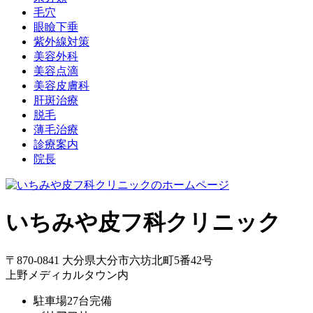
毛穴
眼瞼下垂
紫外線対策
美容外科
美容点滴
美容皮膚科
肝斑治療
脱毛
薄毛治療
診療案内
院長
いちみや皮フ科クリニック
〒870-0841 大分県大分市六坊北町5番42号
上野メディカルタウン内
駐車場27台完備