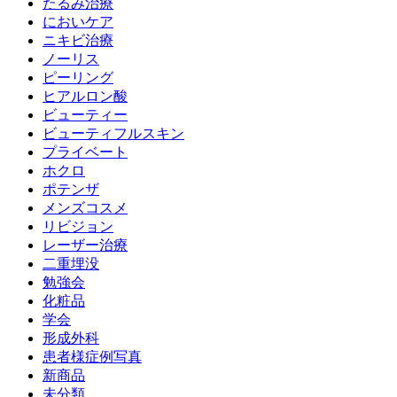
たるみ治療
においケア
ニキビ治療
ノーリス
ピーリング
ヒアルロン酸
ビューティー
ビューティフルスキン
プライベート
ホクロ
ポテンザ
メンズコスメ
リビジョン
レーザー治療
二重埋没
勉強会
化粧品
学会
形成外科
患者様症例写真
新商品
未分類