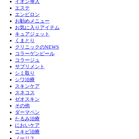
イオン導入
エステ
エンビロン
お勧めメニュー
お気に入りアイテム
キュアジェット
くまとり
クリニックのNEWS
コラーゲンピール
コラージュ
サプリメント
シミ取り
シワ治療
スキンケア
スネコス
ゼオスキン
その他
ダーマペン
たるみ治療
においケア
ニキビ治療
ノーリス