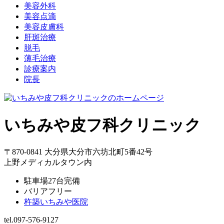
美容外科
美容点滴
美容皮膚科
肝斑治療
脱毛
薄毛治療
診療案内
院長
いちみや皮フ科クリニック
〒870-0841 大分県大分市六坊北町5番42号
上野メディカルタウン内
駐車場27台完備
バリアフリー
杵築いちみや医院
tel.097-576-9127