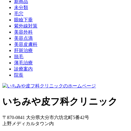
新商品
未分類
毛穴
眼瞼下垂
紫外線対策
美容外科
美容点滴
美容皮膚科
肝斑治療
脱毛
薄毛治療
診療案内
院長
いちみや皮フ科クリニック
〒870-0841 大分県大分市六坊北町5番42号
上野メディカルタウン内