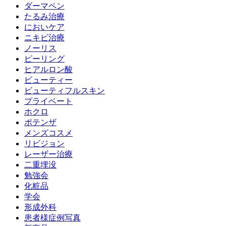
ダーマペン
たるみ治療
においケア
ニキビ治療
ノーリス
ピーリング
ヒアルロン酸
ビューティー
ビューティフルスキン
プライベート
ホクロ
ポテンザ
メンズコスメ
リビジョン
レーザー治療
二重埋没
勉強会
化粧品
学会
形成外科
患者様症例写真