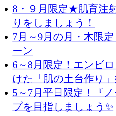
8・９月限定★肌育注
りをしましょう！
7月～9月の月・木限
ーン
6～8月限定！エンビ
けた「肌の土台作り」
5～7月平日限定！『
プを目指しましょう✨