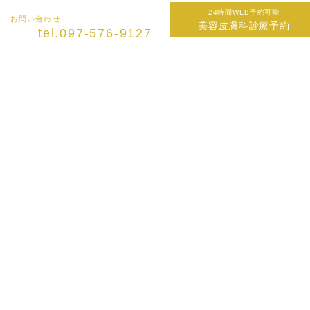
どうかご了承くださいますようお願い申し上げます。
24時間WEB予約可能
お問い合わせ
美容皮膚科診療予約
tel.097-576-9127
なお、脱毛をご希望の方は前日までに剃毛をお願い致します。(毛抜きは使用しな
でください)
シミ治療をご希望の方はハイドロキノン・トレチノインは施術3日前よりご使用を
中止してください。
2026.07.31
8月のカレンダーです
2026.06.30
7月のカレンダーです
2026.07.31