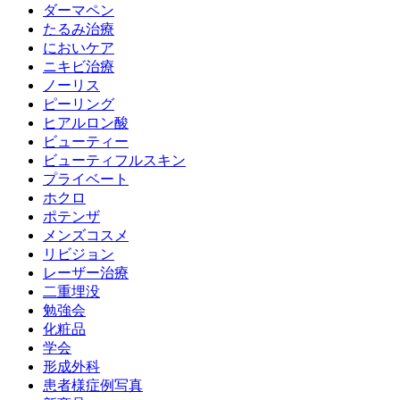
ダーマペン
たるみ治療
においケア
ニキビ治療
ノーリス
ピーリング
ヒアルロン酸
ビューティー
ビューティフルスキン
プライベート
ホクロ
ポテンザ
メンズコスメ
リビジョン
レーザー治療
二重埋没
勉強会
化粧品
学会
形成外科
患者様症例写真