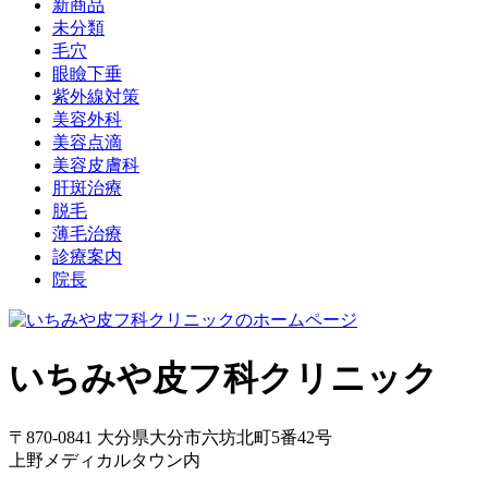
新商品
未分類
毛穴
眼瞼下垂
紫外線対策
美容外科
美容点滴
美容皮膚科
肝斑治療
脱毛
薄毛治療
診療案内
院長
いちみや皮フ科クリニック
〒870-0841 大分県大分市六坊北町5番42号
上野メディカルタウン内