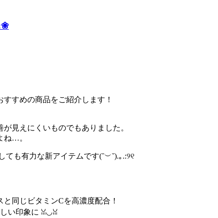
:❀
おすすめの商品をご紹介します！
善が見えにくいものでもありました。
よね…。
有力な新アイテムです(˘︶˘).｡.:୨୧
スと同じビタミンCを高濃度配合！
い印象に ꈍ◡ꈍ