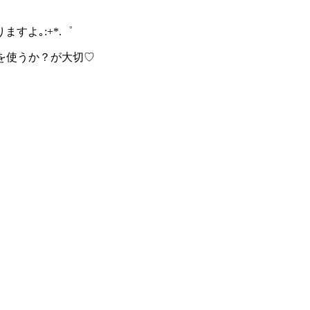
よ｡:+*.゜
を使うか？が大切♡