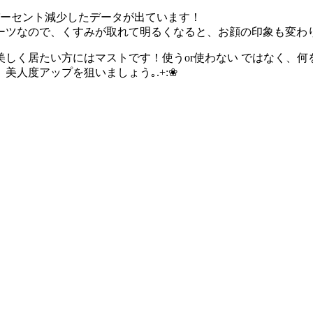
パーセント減少したデータが出ています！
ツなので、くすみが取れて明るくなると、お顔の印象も変わります
しく居たい方にはマストです！使うor使わない ではなく、何
人度アップを狙いましょう｡.+:❀