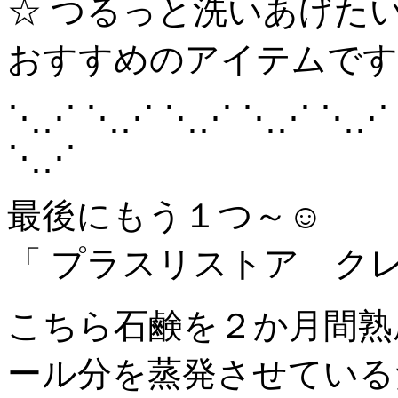
☆ つるっと洗
おすすめのアイテムです｡
⋱⋰ ⋱⋰ ⋱⋰ ⋱⋰ ⋱⋰
⋱⋰
最後にもう１つ～☺️
「 プラスリストア ク
こちら石鹸を２か月間熟
ール分を蒸発させている