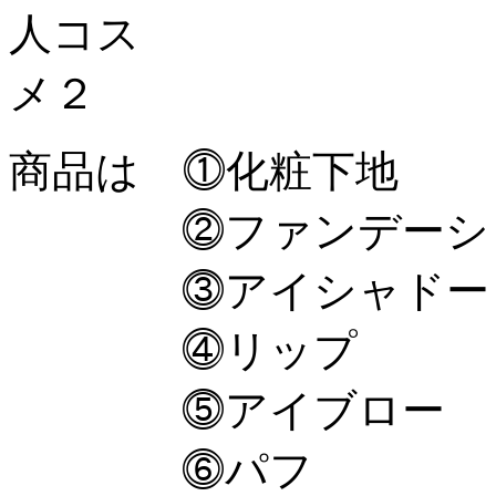
商品は ⓵化粧下地
⓶ファンデーシ
⓷アイシャド
⓸リップ
⓹アイブロー
⓺パフ