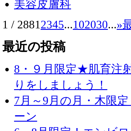
美容皮膚科
1 / 288
1
2
3
4
5
...
10
20
30
...
»
最
最近の投稿
8・９月限定★肌育注
りをしましょう！
7月～9月の月・木限
ーン