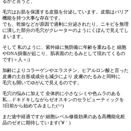
るかと言うと、
毛穴はお肌を保護する皮脂を分泌しています。皮脂はバリア
機能を持つ大事な存在です。
でも、乾燥などが原因で過剰に分泌されたり、ニキビを無理
に潰した部分の毛穴がクレーターのようにくぼんで見えてし
まいます。
そして 私のように、紫外線に無防備に年齢を重ねると 細胞
やDNA損傷が起こり、肌表面のたるみとして現れてくるの
です(＞人＜;)
加齢によりコラーゲンやエラスチン、ヒアルロン酸と言った
皮膚の土台形成成分も減少により 皮膚のたるみと同時に
毛穴も開いてゆがんで見えるのです。
毛穴の悩みに加えて 全体的に小さなシミや色ムラのある
私…ドキドキしながらゼオスキンのセラピューティックを
3日前から始めてみました(^^)
まだ途中経過ですが 細胞レベル修復効果のある高機能化粧
品のゼオに期待しています(´∀｀)