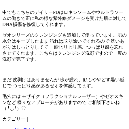
中でもこちらのデイリーPDはロキシソームやウルトラソー
ムの働きで正に私の様な紫外線ダメージを受けた肌に対して
DNA損傷を修復してくれます。
ゼオシリーズのクレンジングも追加して使っています。肌の
水分はキープしたまま 汚れは取り除いでくれるので 洗いあ
がりはしっとりしてて 一瞬ヒリヒリ感、つっぱり感を忘れ
させてくれます。こちらはクレンジング洗顔ですので一度の
洗顔で完了です。
まだ 皮剥けはありませんが 瞼が腫れ、顔もややどす黒い感
じで つっぱり感があるゼオを体感してます。
毛穴には モザイク（フラクショナルレーザー）やゼオスキ
ンなど 様々なアプローチがありますので ご相談下さいね
（╹◡╹）♡
カテゴリー｜