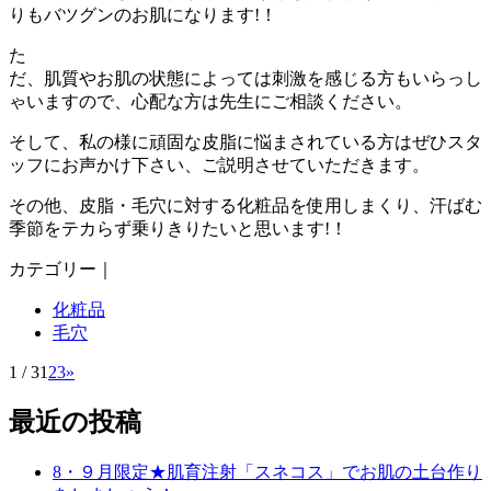
りもバツグンのお肌になります!！
た
だ、肌質やお肌の状態によっては刺激を感じる方もいらっし
ゃいますので、心配な方は先生にご相談ください。
そして、私の様に頑固な皮脂に悩まされている方はぜひスタ
ッフにお声かけ下さい、ご説明させていただきます。
その他、皮脂・毛穴に対する化粧品を使用しまくり、汗ばむ
季節をテカらず乗りきりたいと思います!！
カテゴリー｜
化粧品
毛穴
1 / 3
1
2
3
»
最近の投稿
8・９月限定★肌育注射「スネコス」でお肌の土台作り