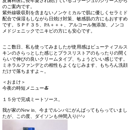
皮膚科医に長年愛され続けているコラージュのシリーズから
のご案内です。
紫外線吸収剤を含まないノンケミカルで肌に優しくセラミド
配合で保湿もしながら日焼け対策、敏感肌の方にもおすすめ
です。ＳＰＦ３５、PA＋＋＋、アルコール無添加、ノンコ
メドジェニックでニキビの方にも安心です。
ここ数日、私も使ってみましたが使用感はビューティフルス
キンのさらっとした感じとプラスリストアのもったりの間く
らいで伸びの良いクリームタイプ、ちょうどいい感じです。
ミネラルファンデとの相性もよくなじみます、もちろん洗顔
だけで落ちますよ～。
＜おまけ＞
今夜の時短メニュー🍝
１５分で完成ミートソース。
我が家のNew in、今までルンバにがんばってもらっていまし
たが、この度、ダイソンも仲間入り(^^♪