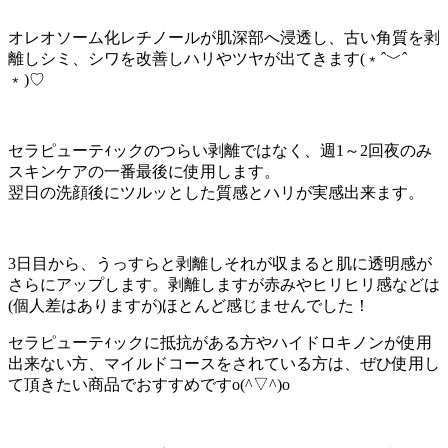
オレオソーム化レチノールが肌深部へ浸透し、古い角質を剥
離しシミ、シワを改善しハリやツヤが出てきます(﹡ˆ﹀ˆ
﹡)♡
セラピューテｨックのつらい剥離ではなく、週1～2回夜のみ
スキンケアの一番最後に使用します。
翌日の洗顔後にツルッとした質感とハリが実感出来ます。
3日目から、うっすらと剥離しそれが収まると肌に透明感が
さらにアップします。剥離しますが赤みやヒリヒリ感などは
(個人差はありますが)ほとんど感じませんでした！
セラピューテｨックに抵抗がある方やハイドロキノンが使用
出来ない方、マイルドコースをされている方は、ぜひ使用し
て頂きたい商品でおすすめですo(^▽^)o