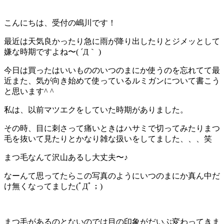
こんにちは、受付の嶋川です！
最近は天気良かったり急に雨が降り出したりとジメッとして
嫌な時期ですよね〜( ´Д｀ )
今日は買ったはいいもののいつのまにか使うのを忘れてて最
近また、気が向き始めて使っているルミガンについて書こう
と思います^ ^
私は、以前マツエクをしていた時期がありました。
その時、目に刺さって痛いときはハサミで切ってみたりまつ
毛を抜いて見たりとかなり雑な扱いをしてました、、、笑
まつ毛なんて沢山あるし大丈夫〜♪
なーんて思ってたらこの写真のようにいつのまにか真ん中だ
け無くなってました(ﾟДﾟ；)
まつ毛があるのとないのでは目の印象がだいぶ変わってきま