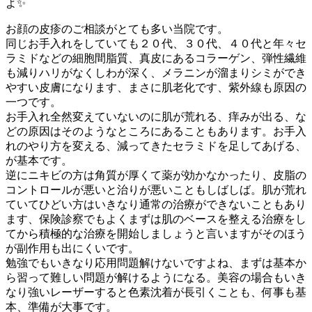
よ✨
お顔の皮疹のご相談がとても多い当院です。
同じお手入れをしていても２０代、３０代、４０代と年々セ
ラミドなどの細胞間脂質、真皮にあるコラーゲン、弾性繊維
も減りハリがなくしわが深く、メラニンが溜まりシミができ
やすい皮膚になります、まさに肌老化です、紫外線も原因の
一つです。
お手入れ全然変えていないのに肌が荒れる、痒みが出る、な
どの原因はそのようなところにあることもあります。お手入
れのやり方を変える、減ってきたセラミドを足してあげる、
が基本です。
逆にニキビの方は角質が厚くて薬が効かなかったり、皮脂の
コントロールが悪いと治りが悪いこともしばしば。肌が荒れ
ていてひどい方はいきなり通常の治療ができないこともあり
ます、保険診察でもよくまずは肌のベースを整える治療をし
てから積極的な治療を開始しましょうと言いますがそのほう
が副作用も出にくいです。
勉強でもいきなり応用問題解けないですよね、まずは基本か
ら習って難しい問題が解けるようになる。美容の場合もいき
なり強いレーザーすると色素沈着が長引くことも、何事も基
本、準備が大事です。