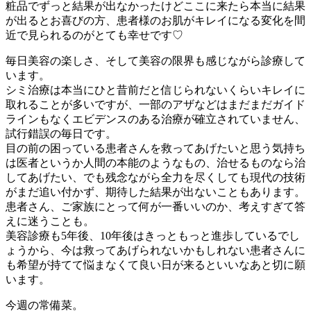
粧品でずっと結果が出なかったけどここに来たら本当に結果
が出るとお喜びの方、患者様のお肌がキレイになる変化を間
近で見られるのがとても幸せです♡
毎日美容の楽しさ、そして美容の限界も感じながら診療して
います。
シミ治療は本当にひと昔前だと信じられないくらいキレイに
取れることが多いですが、一部のアザなどはまだまだガイド
ラインもなくエビデンスのある治療が確立されていません、
試行錯誤の毎日です。
目の前の困っている患者さんを救ってあげたいと思う気持ち
は医者というか人間の本能のようなもの、治せるものなら治
してあげたい、でも残念ながら全力を尽くしても現代の技術
がまだ追い付かず、期待した結果が出ないこともあります。
患者さん、ご家族にとって何が一番いいのか、考えすぎて答
えに迷うことも。
美容診療も5年後、10年後はきっともっと進歩しているでし
ょうから、今は救ってあげられないかもしれない患者さんに
も希望が持てて悩まなくて良い日が来るといいなあと切に願
います。
今週の常備菜。