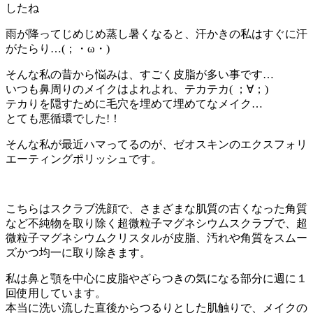
したね
雨が降ってじめじめ蒸し暑くなると、汗かきの私はすぐに汗
がたらり…(；・ω・)
そんな私の昔から悩みは、すごく皮脂が多い事です…
いつも鼻周りのメイクはよれよれ、テカテカ( ；∀；)
テカりを隠すために毛穴を埋めて埋めてなメイク…
とても悪循環でした!！
そんな私が最近ハマってるのが、ゼオスキンのエクスフォリ
エーティングポリッシュです。
こちらはスクラブ洗顔で、さまざまな肌質の古くなった角質
など不純物を取り除く超微粒子マグネシウムスクラブで、超
微粒子マグネシウムクリスタルが皮脂、汚れや角質をスムー
ズかつ均一に取り除きます。
私は鼻と顎を中心に皮脂やざらつきの気になる部分に週に１
回使用しています。
本当に洗い流した直後からつるりとした肌触りで、メイクの