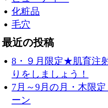
化粧品
毛穴
最近の投稿
8・９月限定★肌育注
りをしましょう！
7月～9月の月・木限
ーン