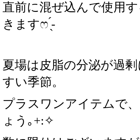
直前に混ぜ込んで使用す
きますෆ ̖́-
夏場は皮脂の分泌が過剰
すい季節。
プラスワンアイテムで、
ょう｡+:✧