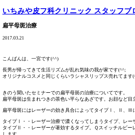
いちみや皮フ科クリニック スタッフブ
扁平母斑治療
2017.03.21
こんばんは、一宮です(^^)
長男が帰ってきて生活リズムが乱れ気味の我が家です(^^;
オリジナルコスメと同じくらいラシャスリップス売れてます(
きのう聞いたセミナーでの扁平母斑の治療についてです。
扁平母斑は生まれつきの茶色い平らなあざです。お顔など目
扁平母斑にはレーザーの効き具合によってタイプⅠ、Ⅱ、Ⅲ
タイプⅠ・・レーザー治療で濃くなってしまうタイプ、レー
タイプⅡ・・レーザーが著効するタイプ。Ｑスイッチルビー
します。