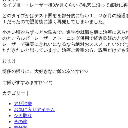
タイプⅢ・・レーザー後3か月くらいで毛穴に沿って点状に再
どのタイプかはテスト照射を部分的に行い１、２か月の経過
Ⅰだったので照射後に濃く再発してしまいました。
小さい頃からずっとお悩みで、進学や就職を機に治療に来ら
のところルビーレーザーとトーニング併用で経過良好の方が
レーザーで確実にきれいになるなら絶対おススメしたいので
ただきたいと思っています。治療ご希望の方、説明だけでも
おまけ
博多の帰りに、大好きなご飯の友です(^^♪
ご飯がすすみます(*^-^*)
カテゴリー｜
アザ治療
お気に入りアイテム
シミ取り
その他
未分類